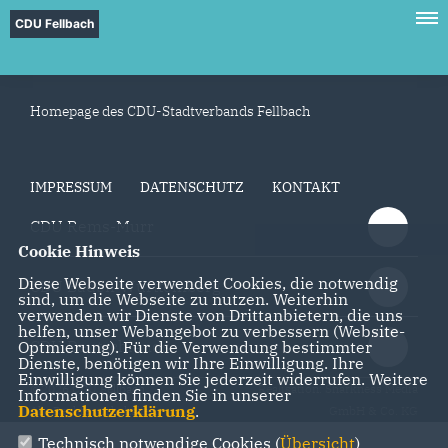
CDU Fellbach
Homepage des CDU-Stadtverbands Fellbach
IMPRESSUM
DATENSCHUTZ
KONTAKT
CDU Rems-Murr
Cookie Hinweis
Diese Webseite verwendet Cookies, die notwendig
CDU Baden-Württemberg
sind, um die Webseite zu nutzen. Weiterhin
verwenden wir Dienste von Drittanbietern, die uns
helfen, unser Webangebot zu verbessern (Website-
CDU Deutschlands
Optmierung). Für die Verwendung bestimmter
Dienste, benötigen wir Ihre Einwilligung. Ihre
Einwilligung können Sie jederzeit widerrufen. Weitere
@2026 CDU Fellbach
Realisation: Sharkness Media
Informationen finden Sie in unserer
Datenschutzerklärung
.
Alle Rechte vorbehalten.
GmbH & Co. KG
Technisch notwendige Cookies (
Übersicht
)