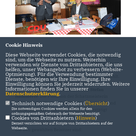
Cookie Hinweis
Diese Webseite verwendet Cookies, die notwendig
Am 13. Januar fand die Mitgliederversammlung des
sind, um die Webseite zu nutzen. Weiterhin
CDU Stadtverbands Fellbach statt, bei der ein neuer
verwenden wir Dienste von Drittanbietern, die uns
helfen, unser Webangebot zu verbessern (Website-
Vorstand gewählt wurde. Mit großer Mehrheit wurde
Optmierung). Für die Verwendung bestimmter
Gunnar Härtling
zum neuen Vorsitzenden gewählt.
Dienste, benötigen wir Ihre Einwilligung. Ihre
Ihm zur Seite stehen als stellvertretende
Einwilligung können Sie jederzeit widerrufen. Weitere
Informationen finden Sie in unserer
Vorsitzende
Hülya Özen-Sattler
und
Stefan
Datenschutzerklärung
.
Hämmerle
. Die Funktion der Schatzmeisterin
übernimmt weiterhin
Felizitas Winners
, während
Technisch notwendige Cookies (
Übersicht
)
Die notwendigen Cookies werden allein für den
Christine Bucher
als Schriftführerin bestätigt
ordnungsgemäßen Gebrauch der Webseite benötigt.
wurde.
Nicole Ebner
wurde zur
Cookies von Drittanbietern (
Hinweis
)
Mitgliederbeauftragten gewählt.
Derzeit verzichten wir auf Scripte von Drittanbietern auf der
Webseite.
Die neu gewählten Beisitzer sind: