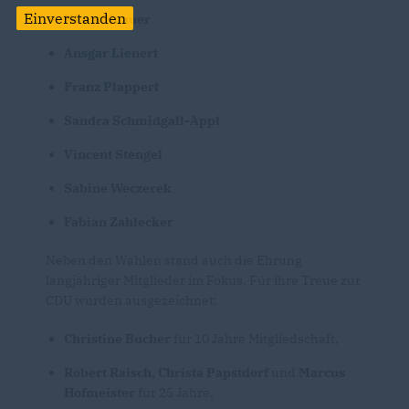
Einverstanden
Klaus Knauer
Ansgar Lienert
Franz Plappert
Sandra Schmidgall-Appl
Vincent Stengel
Sabine Weczerek
Fabian Zahlecker
Neben den Wahlen stand auch die Ehrung
langjähriger Mitglieder im Fokus. Für ihre Treue zur
CDU wurden ausgezeichnet:
Christine Bucher
für 10 Jahre Mitgliedschaft,
Robert Raisch, Christa Papstdorf
und
Marcus
Hofmeister
für 25 Jahre,