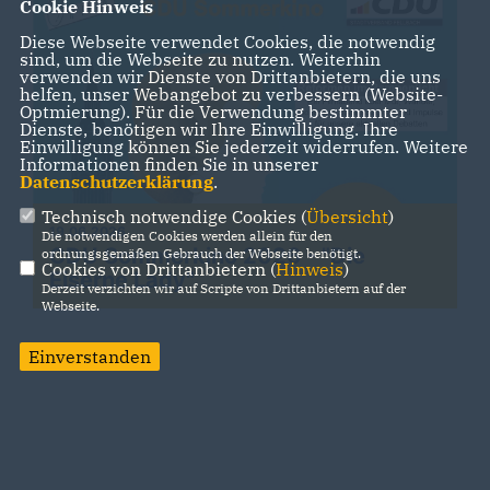
Cookie Hinweis
Diese Webseite verwendet Cookies, die notwendig
sind, um die Webseite zu nutzen. Weiterhin
verwenden wir Dienste von Drittanbietern, die uns
helfen, unser Webangebot zu verbessern (Website-
Optmierung). Für die Verwendung bestimmter
Dienste, benötigen wir Ihre Einwilligung. Ihre
Einwilligung können Sie jederzeit widerrufen. Weitere
Informationen finden Sie in unserer
Datenschutzerklärung
.
Technisch notwendige Cookies (
Übersicht
)
19.06.2026
Die notwendigen Cookies werden allein für den
CDU Sommerkino 2026 - "Die
ordnungsgemäßen Gebrauch der Webseite benötigt.
Cookies von Drittanbietern (
Hinweis
)
Eiserne Lady"
Derzeit verzichten wir auf Scripte von Drittanbietern auf der
Webseite.
Einverstanden