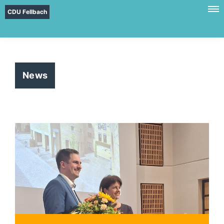
CDU Fellbach
News